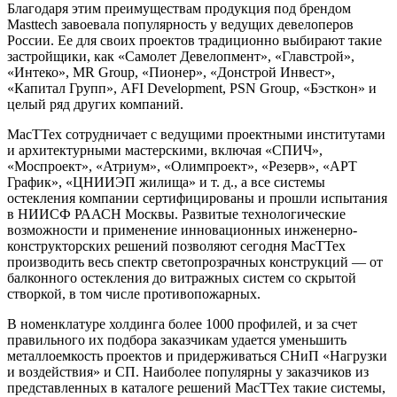
Благодаря этим преимуществам продукция под брендом
Masttech завоевала популярность у ведущих девелоперов
России. Ее для своих проектов традиционно выбирают такие
застройщики, как «Самолет Девелопмент», «Главстрой»,
«Интеко», MR Group, «Пионер», «Донстрой Инвест»,
«Капитал Групп», AFI Development, PSN Group, «Бэсткон» и
целый ряд других компаний.
МасТТех сотрудничает с ведущими проектными институтами
и архитектурными мастерскими, включая «СПИЧ»,
«Моспроект», «Атриум», «Олимпроект», «Резерв», «АРТ
График», «ЦНИИЭП жилища» и т. д., а все системы
остекления компании сертифицированы и прошли испытания
в НИИСФ РААСН Москвы. Развитые технологические
возможности и применение инновационных инженерно-
конструкторских решений позволяют сегодня МасТТех
производить весь спектр светопрозрачных конструкций — от
балконного остекления до витражных систем со скрытой
створкой, в том числе противопожарных.
В номенклатуре холдинга более 1000 профилей, и за счет
правильного их подбора заказчикам удается уменьшить
металлоемкость проектов и придерживаться СНиП «Нагрузки
и воздействия» и СП. Наиболее популярны у заказчиков из
представленных в каталоге решений МасТТех такие системы,