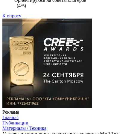
Ориентируюсь на советы блогеров
(4%)
К опросу
Реклама
Главная
Публикации
Материалы / Техника
Мастера инжиниринга: специалисты холдинга МасТТех