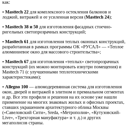
как:
•
Masttech 22
для комплексного остекления балконов и
лоджий, витражей и ее усиленная версия (
Masttech 24
);
•
Masttech 38 и 50
для изготовления фасадных стоечно-
ригельных светопрозрачных конструкций;
•
Masttech 61
для изготовления теплых оконных конструкций,
разработанная в рамках программы ОК «РУСАЛ» — «Теплое
алюминиевое окно для массового строительства»;
•
Masttech 67
для изготовления «теплых» светопрозрачных
конструкций (их можно монтировать изнутри помещения) и
Masttech 71 (с улучшенными теплотехническими
характеристиками);
•
Allegno 100
— алюмодеревянная система для изготовления
окон, дверей и витражей в элитном и премиальном сегментах
и др. Все эти профили и решения на их основе уже нашли
применение на многих знаковых жилых и офисных проектах,
ставших украшением архитектурного облика Москвы
(«Савеловский Сити», Sreda, «Метрополия», «Кутузовский-
Live», «Трехгорная мануфактура» и т. д.) и других
мегаполисов страны.