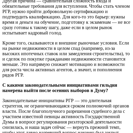
Другая причина — сравнительная сложность входа и
обязательные требования для вступления. Чтобы стать членом
РГР, нужно пройти добровольную сертификацию и
подтвердить квалификацию. Для кого-то это барьер: нужны
время и деньги на обучение, подготовку к экзаменам — не все
сразу готовы к такому шагу, даже если в целом рынок
испытывает кадровый голод.
Кроме того, сказываются и внешние рыночные условия. Если
на рынке недвижимости в целом спад (например, из-за
высоких ипотечных ставок или замедления строительства), то
и сделок по покупке гражданами недвижимости становится
меньше. Это напрямую снижает мотивацию и возможности
для роста числа активных агентов, а значит, и пополнения
рядов РГР.
С какими законодательными инициативами гильдия
намерена выйти после осенних выборов в Думу?
Законодательные инициативы РГР — это длительная
стратегия, не ограничивающаяся сроком полномочий органов
власти. После благополучного разрешения судебного дела с
участием известной певицы активность Государственной
Думы в вопросе регулирования риэлторской деятельности
снизилась, и наша задач сейчас — вернуть прежний темп,
чтобы этот давно назревший вопрос наконец был закрыт.