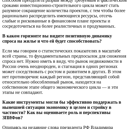
способом преодолеть разрыв между требуемым и фактическим
сроками инвестиционно-строительного цикла может стать
разумное сокращение количества проектов, с тем чтобы более
рационально распределить имеющиеся ресурсы, отсечь
слабые и рискованные в финансовом плане проекты и
сосредоточиться на более реалистичных и продуманных.
В каком горизонте вы видите позитивную динамику
спроса на жилье и что ей будет способствовать?
Если мы говорим о статистических показателях в масштабе
всей страны, то фундаментальных предпосылок для снижения
спроса нет. Нужно иметь в виду, что рынок недвижимости в
России очень неоднороден, и стагнация в одних регионах
может соседствовать с ростом и развитием в других. В этом
нет противоречия: каждый регион, представляющий собой
относительно обособленный рынок, находится на
собственном этапе общего экономического цикла — и эти
этапы не совпадают.
Какие инструменты могли бы эффективно поддержать в
нынешней ситуации экономику в целом и стройку в
частности? Как вы оцениваете роль и перспективы
ЗПИФов?
Опираясь на недавние слова президента РФ Владимира