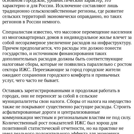
основном городской, урбанистический характер, это
характерно и для России. Исключение составляют лишь
традиционно сельскохозяйственные регионы, где развитие
сельских территорий экономически оправданно, но таких
регионов в России немного.
Специалистам известно, что массовое перемещение населения
из многоквартирных домов в индивидуальное жилье влечет за
собой несоразмерное увеличение расходов на инфраструктуру.
Причем предполагается, что расходы эти должно понести
государство, и источником финансирования таких
дополнительных расходов должны быть соответствующие
налоговые сборы, которые не появились параллельно с ростом
сектора ИЖС. Переезжающие за город городские жители
ожидают сохранения городского комфорта и привычных
услуг, чего часто не бывает.
Оставаясь зарегистрированными и продолжая работать в
городах, они не переносят за собой в сельские
муниципалитеты свои налоги. Сборы от налога на имущество
также не покрывают существенно растущие расходы. Строить
асфальтированные дороги и централизованные
коммуникации местным и региональным властям не под силу.
Количественный рост показателей ИЖС был хорош для
позитивной статистической отчетности, но на практике не
имел реального положительного эффекта для экономики.