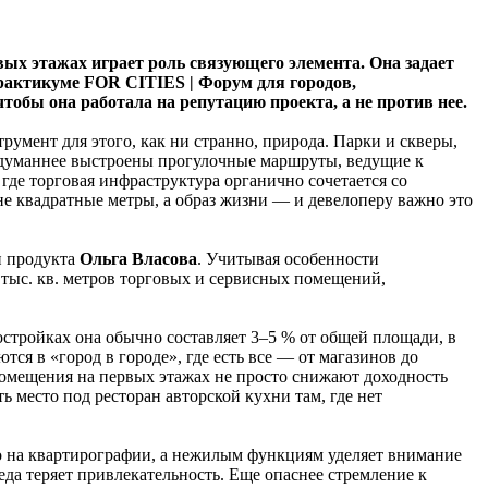
вых этажах играет роль связующего элемента. Она задает
-практикуме FOR CITIES | Форум для городов,
обы она работала на репутацию проекта, а не против нее.
умент для этого, как ни странно, природа. Парки и скверы,
думаннее выстроены прогулочные маршруты, ведущие к
где торговая инфраструктура органично сочетается со
е квадратные метры, а образ жизни — и девелоперу важно это
и продукта
Ольга Власова
. Учитывая особенности
тыс. кв. метров торговых и сервисных помещений,
остройках она обычно составляет 3–5 % от общей площади, в
ся в «город в городе», где есть все — от магазинов до
помещения на первых этажах не просто снижают доходность
 место под ресторан авторской кухни там, где нет
но на квартирографии, а нежилым функциям уделяет внимание
еда теряет привлекательность. Еще опаснее стремление к