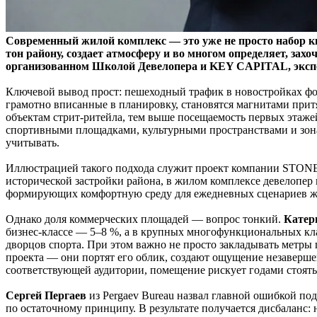
Современный жилой комплекс — это уже не просто набор кв
тон району, создает атмосферу и во многом определяет, зах
организованном Школой Девелопера и KEY CAPITAL, эксперт
Ключевой вывод прост: пешеходный трафик в новостройках форм
грамотно вписанные в планировку, становятся магнитами при
объектам стрит‑ритейла, тем выше посещаемость первых этажей
спортивными площадками, культурными пространствами и зона
учитывать.
Иллюстрацией такого подхода служит проект компании STONE 
исторической застройки района, в жилом комплексе девелопер
формирующих комфортную среду для ежедневных сценариев ж
Однако доля коммерческих площадей — вопрос тонкий.
Катер
бизнес‑классе — 5–8 %, а в крупных многофункциональных клас
дворцов спорта. При этом важно не просто закладывать метры
проекта — они портят его облик, создают ощущение незаверше
соответствующей аудитории, помещение рискует годами стоят
Сергей Пергаев
из Pergaev Bureau назвал главной ошибкой по
по остаточному принципу. В результате получается дисбаланс: 