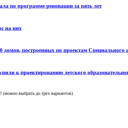
ала по программе реновации за пять лет
с на них
0 домов, построенных по проектам Специального 
пили к проектированию детского образовательно
 (можно выбрать до трех вариантов)