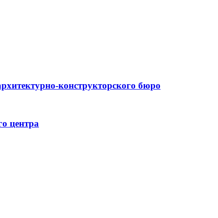
архитектурно-конструкторского бюро
го центра