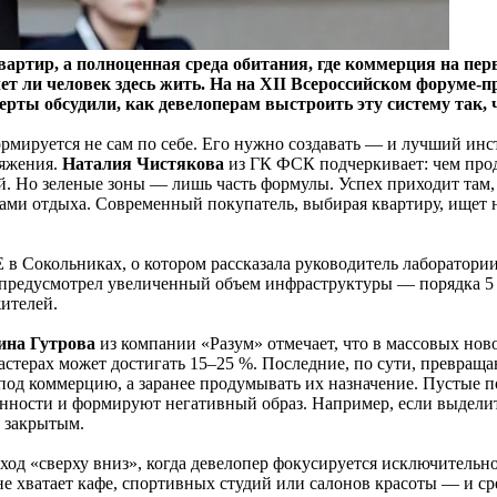
артир, а полноценная среда обитания, где коммерция на пер
очет ли человек здесь жить. На на XII Всероссийском форуме
ы обсудили, как девелоперам выстроить эту систему так, чт
ируется не сам по себе. Его нужно создавать — и лучший инстр
тяжения.
Наталия Чистякова
из ГК ФСК подчеркивает: чем про
. Но зеленые зоны — лишь часть формулы. Успех приходит там, 
ми отдыха. Современный покупатель, выбирая квартиру, ищет н
в Сокольниках, о котором рассказала руководитель лаборатори
 предусмотрел увеличенный объем инфраструктуры — порядка 5 
ителей.
ина Гутрова
из компании «Разум» отмечает, что в массовых нов
терах может достигать 15–25 %. Последние, по сути, превращают
 под коммерцию, а заранее продумывать их назначение. Пустые 
нности и формируют негативный образ. Например, если выделить
ь закрытым.
дход «сверху вниз», когда девелопер фокусируется исключитель
не хватает кафе, спортивных студий или салонов красоты — и ср