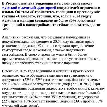
В России отмечена тенденция на примирение между
мужской и женской аудиторией
покупателей первичного
жилья. Об этом «Стройгазете» сообщили в пресс-службе
группы «Самолет», уточнив, что, если в 2024 году у
мужчин и женщин совпадало не более 30% ключевых
требований к новостройкам, то сейчас показатель достиг
50%.
Аналитики рассказали, что результаты наблюдения за
покупательским поведением в 2024 году выявили яркое
различие в подходах. Женщины отдавали предпочтение
комфортной среде и экологии, а также надежности
застройщика. В свою очередь мужчины были более
прагматичны, обращая внимание на статус жилого объекта,
низкую ипотечную ставку и наличие парковки.
В течение 2025 года мужчины и женщины практически
одинаково часто обращали внимание на транспортную
доступность (53% и 52% соответственно), близость зеленых
зон (32% и 34%) и благоустроенный двор (27% и 28%). При
этом женщины сохранили лидерство в требованиях к качеству
внутренних пространств: для них важнее наличие большой
кухни-гостиной (40% против 35% у мужчин), гардеробной
(22% против 16% соответственно), лоджии (39% против 35%
у мужской аудитории).