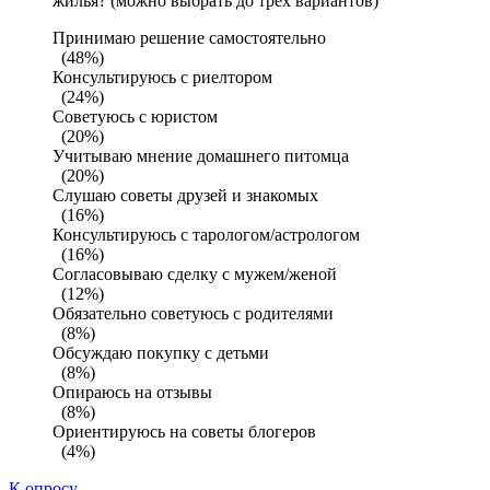
жилья? (можно выбрать до трех вариантов)
Принимаю решение самостоятельно
(48%)
Консультируюсь с риелтором
(24%)
Советуюсь с юристом
(20%)
Учитываю мнение домашнего питомца
(20%)
Слушаю советы друзей и знакомых
(16%)
Консультируюсь с тарологом/астрологом
(16%)
Согласовываю сделку с мужем/женой
(12%)
Обязательно советуюсь с родителями
(8%)
Обсуждаю покупку с детьми
(8%)
Опираюсь на отзывы
(8%)
Ориентируюсь на советы блогеров
(4%)
К опросу