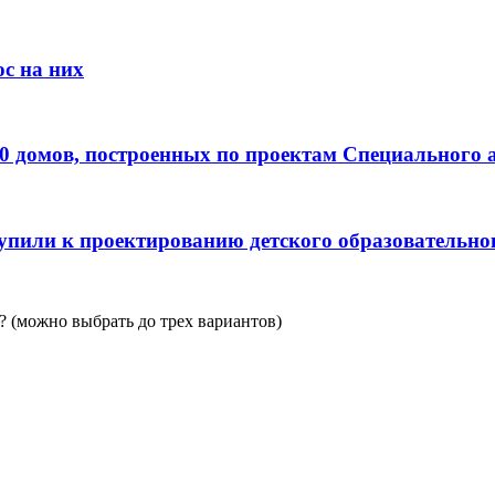
с на них
0 домов, построенных по проектам Специального 
пили к проектированию детского образовательно
 (можно выбрать до трех вариантов)