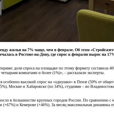
ренду жилья на 7% чаще, чем в феврале. Об этом «Стройгаз
алась в Ростове-на-Дону, где спрос к февралю вырос на 17%
ирами: доля спроса на площадке по этому формату составила 4
 четырьмя комнатами и более (1%)», – рассказали эксперты.
ся особенно высокий спрос на «однушки» в Пензе (59% от общег
5%), Москве и Хабаровске (по 34%), студиями – во Владивостоке
сло в большинстве крупных городов России. По сравнению с ма
 (+67%) и Кемерове (+46%). За месяц максимальная динамика от