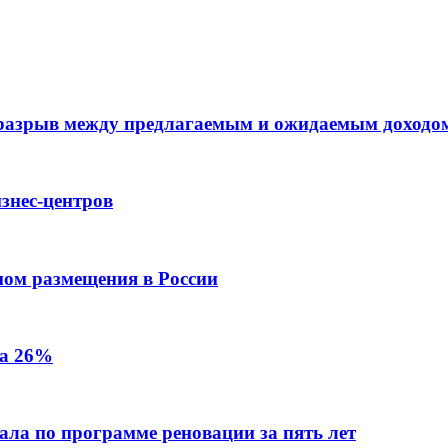
 разрыв между предлагаемым и ожидаемым доходо
знес-центров
пом размещения в России
на 26%
ала по программе реновации за пять лет