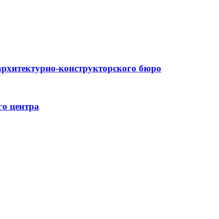
архитектурно-конструкторского бюро
го центра