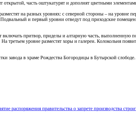
ят открытой, часть оштукатурят и дополнят цветными элементам
зместят на разных уровнях: с северной стороны – на уровне пер
. Подвальный и первый уровни отведут под приходские помещени
ет включать притвор, приделы и алтарную часть, выполненную 
На третьем уровне разместят хоры и галереи. Колокольня появит
атки завода в храме Рождества Богородицы в Бутырской слободе.
нятие распоряжения правительства о запрете производства стро