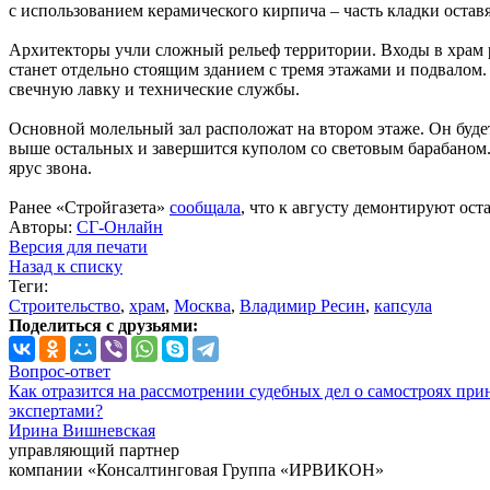
с использованием керамического кирпича – часть кладки остав
Архитекторы учли сложный рельеф территории. Входы в храм ра
станет отдельно стоящим зданием с тремя этажами и подвалом
свечную лавку и технические службы.
Основной молельный зал расположат на втором этаже. Он буд
выше остальных и завершится куполом со световым барабаном. 
ярус звона.
Ранее «Стройгазета»
сообщала
, что к августу демонтируют ост
Авторы:
СГ-Онлайн
Версия для печати
Назад к списку
Теги:
Строительство
,
храм
,
Москва
,
Владимир Ресин
,
капсула
Поделиться с друзьями:
Вопрос-ответ
Как отразится на рассмотрении судебных дел о самостроях при
экспертами?
Ирина Вишневская
управляющий партнер
компании «Консалтинговая Группа «ИРВИКОН»