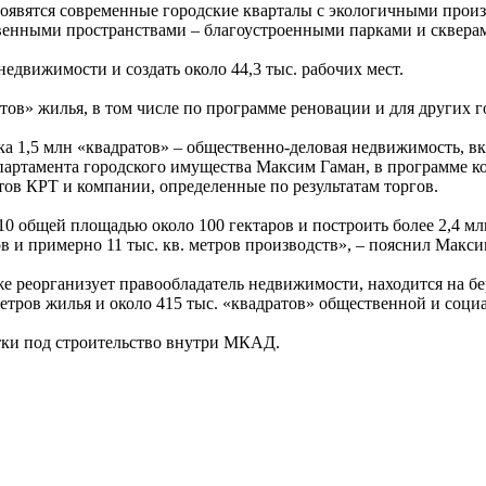
 появятся современные городские кварталы с экологичными про
енными пространствами – благоустроенными парками и скверам
недвижимости и создать около 44,3 тыс. рабочих мест.
атов» жилья, в том числе по программе реновации и для других 
дка 1,5 млн «квадратов» – общественно-деловая недвижимость, в
партамента городского имущества Максим Гаман, в программе к
ов КРТ и компании, определенные по результатам торгов.
10 общей площадью около 100 гектаров и построить более 2,4 мл
в и примерно 11 тыс. кв. метров производств», – пояснил Макси
же реорганизует правообладатель недвижимости, находится на 
 метров жилья и около 415 тыс. «квадратов» общественной и соц
стки под строительство внутри МКАД.