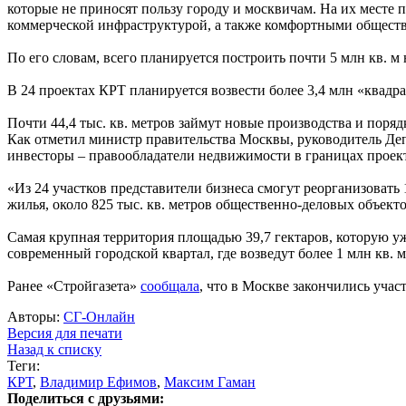
которые не приносят пользу городу и москвичам. На их месте
коммерческой инфраструктурой, а также комфортными обществ
По его словам, всего планируется построить почти 5 млн кв. м 
В 24 проектах КРТ планируется возвести более 3,4 млн «квадр
Почти 44,4 тыс. кв. метров займут новые производства и поря
Как отметил министр правительства Москвы, руководитель Де
инвесторы – правообладатели недвижимости в границах проект
«Из 24 участков представители бизнеса смогут реорганизовать 
жилья, около 825 тыс. кв. метров общественно-деловых объекто
Самая крупная территория площадью 39,7 гектаров, которую у
современный городской квартал, где возведут более 1 млн кв.
Ранее «Стройгазета»
сообщала
, что в Москве закончились уча
Авторы:
СГ-Онлайн
Версия для печати
Назад к списку
Теги:
КРТ
,
Владимир Ефимов
,
Максим Гаман
Поделиться с друзьями: