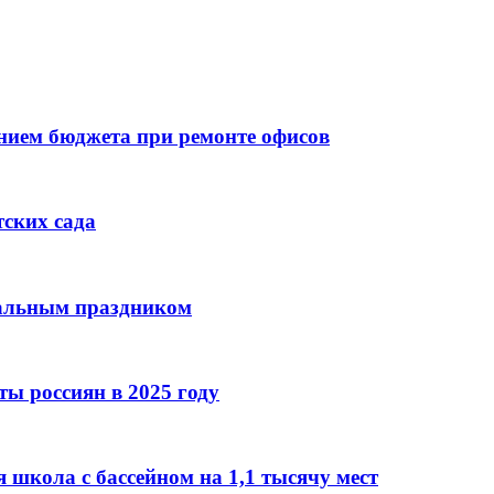
ием бюджета при ремонте офисов
тских сада
нальным праздником
ы россиян в 2025 году
 школа с бассейном на 1,1 тысячу мест