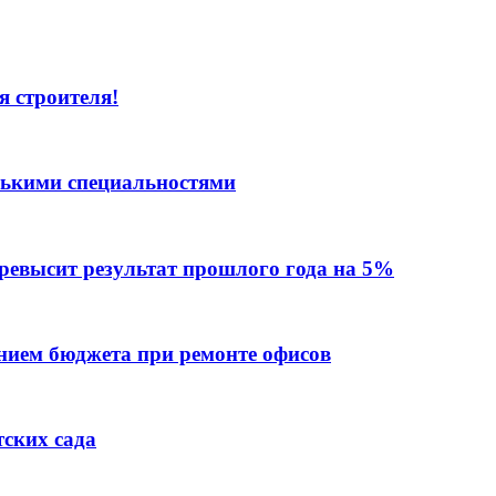
я строителя!
лькими специальностями
превысит результат прошлого года на 5%
ием бюджета при ремонте офисов
тских сада