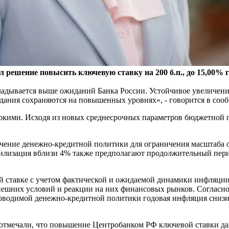
л решение повысить ключевую ставку на 200 б.п., до 15,00% 
ладывается выше ожиданий Банка России. Устойчивое увеличени
дания сохраняются на повышенных уровнях», - говорится в соо
ысокими. Исходя из новых среднесрочных параметров бюджетной
очение денежно-кредитной политики для ограничения масштаба о
абилизация вблизи 4% также предполагают продолжительный пе
й ставке с учетом фактической и ожидаемой динамики инфляции
внешних условий и реакции на них финансовых рынков. Согласно
оводимой денежно-кредитной политики годовая инфляция снизитс
отмечали, что повышение Центробанком РФ ключевой ставки даж